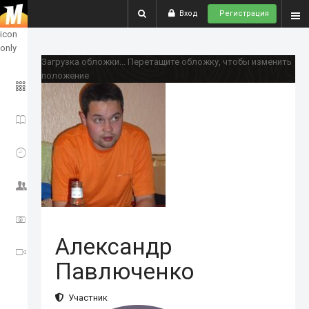
Вход
Регистрация
show
icon
only
Загрузка обложки...
Перетащите обложку, чтобы изменить
положение
ГЛАВНОЕ
ИСТОРИИ
СОБЫТИЯ
СООБЩЕСТВО
ФОТО
Александр
ВИДЕО
Павлюченко
Участник