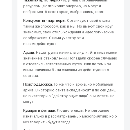
Тяжелая артиллерия
- круг лиц с ограниченным
ресурсом. Долго копят энергию, но могут и
выбраться. А некоторые, выбравшись, горят .
Конкуренты - партнеры
. Организуют свой отдых
таким же способом, как и мы. Но имеют свой круг
знакомых, свой стиль хождения и идеологические
соображения. С нами участвуют и
взаимодействуют.
Архив
. Наша группа начинала с нуля. Эти лица имели
значение в становлении. Попадали скорее случайно
и отсеялись естественным путем. Или по тем или
иным причинам были списаны из действующего
состава.
Психподдержка
. То же, что и архив, но мобильный
архив. В историю сайта вклад вносят и по сей день,
но в категорию "действующие лица" они метить не
могут .
Кумиры и фетиши
. Люди-легенды. Непригодные
изначально в рассматриваемых мероприятиях, но о
них говорить будут всегда.