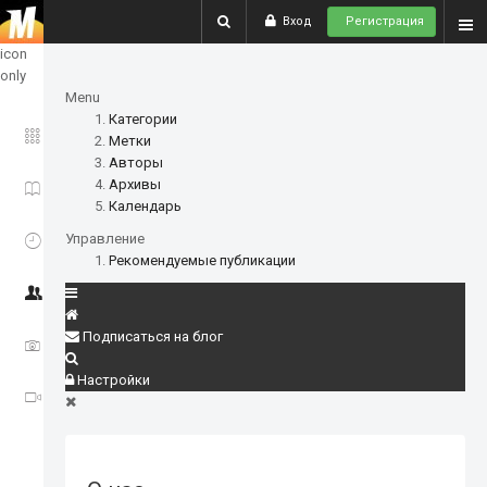
Вход
Регистрация
show
icon
only
Menu
Категории
ГЛАВНОЕ
Метки
Авторы
Архивы
ИСТОРИИ
Календарь
СОБЫТИЯ
Управление
Рекомендуемые публикации
СООБЩЕСТВО
Подписаться на блог
ФОТО
Настройки
ВИДЕО