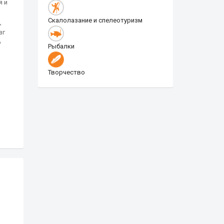
я и
Скалолазание и спелеотуризм
,
зг
о
Рыбалки
Творчество