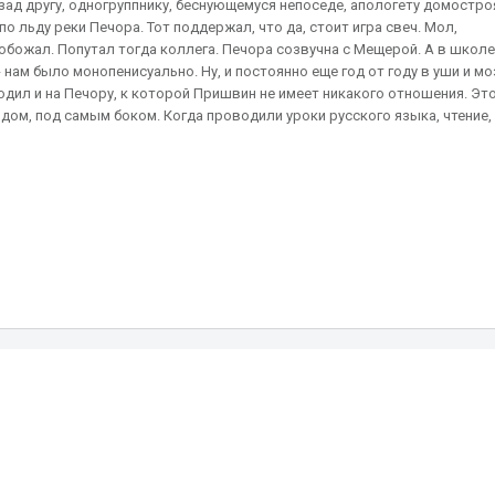
зад другу, одногруппнику, беснующемуся непоседе, апологету домостро
о льду реки Печора. Тот поддержал, что да, стоит игра свеч. Мол,
обожал. Попутал тогда коллега. Печора созвучна с Мещерой. А в школе
 нам было монопенисуально. Ну, и постоянно еще год от году в уши и мо
дил и на Печору, к которой Пришвин не имеет никакого отношения. Эт
дом, под самым боком. Когда проводили уроки русского языка, чтение,