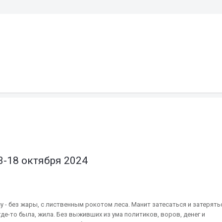
S
3-18 октября 2024
 - без жары, с лиственным рокотом леса. Манит затесаться и затерять
где-то была, жила. Без выживших из ума политиков, воров, денег и