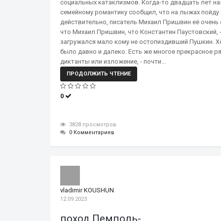
социальных катаклизмов. Когда-то двадцать лет на
семейному романтику сообщил, что на лыжах пойду п
действительно, писатель Михаил Пришвин её очень 
что Михаил Пришвин, что Константин Паустовский, -
загружался мало кому не остопиздивший Пушкин. Хо
было давно и далеко. Есть же многое прекрасное ря
диктанты или изложение, - почти...
ПРОДОЛЖИТЬ ЧТЕНИЕ
0
3828 просмотров
0 Комментариев
vladimir KOUSHUN
12.09.2023
поход Пемполь-