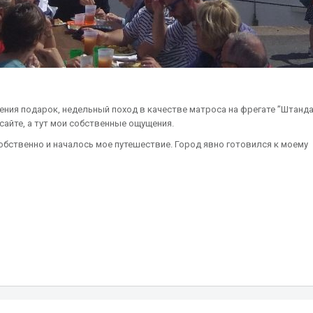
дения подарок, недельный поход в качестве матроса на фрегате ”Штанда
айте, а тут мои собственные ощущения.
обственно и началось мое путешествие. Город явно готовился к моему