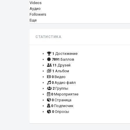
Videos
Аудио
Followers
Еще
СТАТИСТИКА
1
Достижение
7891
Баллов
11
Друзей
1
Альбом
0
Видео
0
Аудио файл
2
Группы
0
Мероприятие
0
Страница
0
Подписчик
0
Опросы