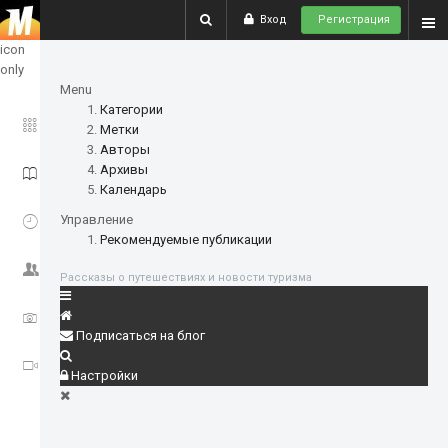
Вход
Регистрация
show
icon
only
Menu
Категории
ГЛАВНОЕ
Метки
Авторы
Архивы
ИСТОРИИ
Календарь
СОБЫТИЯ
Управление
Рекомендуемые публикации
СООБЩЕСТВО
Рассказы о путешествиях и новости туризма
ФОТО
Подписаться на блог
ВИДЕО
Настройки