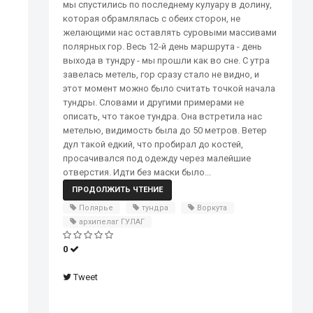
мы спустились по последнему кулуару в долину,
которая обрамлялась с обеих сторон, не
желающими нас оставлять суровыми массивами
полярных гор. Весь 12-й день маршрута - день
выхода в тундру - мы прошли как во сне. С утра
завелась метель, гор сразу стало не видно, и
этот момент можно было считать точкой начала
тундры. Словами и другими примерами не
описать, что такое тундра. Она встретила нас
метелью, видимость была до 50 метров. Ветер
дул такой едкий, что пробирал до костей,
просачивался под одежду через малейшие
отверстия. Идти без маски было...
ПРОДОЛЖИТЬ ЧТЕНИЕ
Полярье
тундра
Воркута
архипелаг ГУЛАГ
0
Tweet