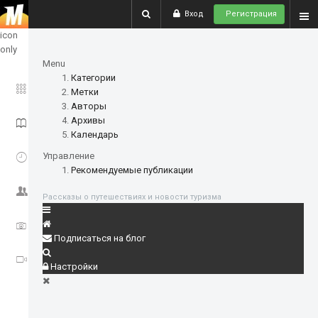
Вход
Регистрация
show
icon
only
Menu
Категории
ГЛАВНОЕ
Метки
Авторы
Архивы
ИСТОРИИ
Календарь
СОБЫТИЯ
Управление
Рекомендуемые публикации
СООБЩЕСТВО
Рассказы о путешествиях и новости туризма
ФОТО
Подписаться на блог
ВИДЕО
Настройки