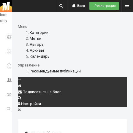
Вход
Регистрация
show
icon
only
Menu
Категории
ГЛАВНОЕ
Метки
Авторы
Архивы
ИСТОРИИ
Календарь
СОБЫТИЯ
Управление
Рекомендуемые публикации
СООБЩЕСТВО
Подписаться на блог
ФОТО
Настройки
ВИДЕО