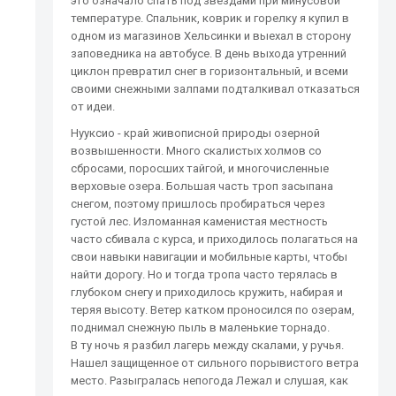
это означало спать под звездами при минусовой
температуре. Спальник, коврик и горелку я купил в
одном из магазинов Хельсинки и выехал в сторону
заповедника на автобусе. В день выхода утренний
циклон превратил снег в горизонтальный, и всеми
своими снежными залпами подталкивал отказаться
от идеи.
Нууксио - край живописной природы озерной
возвышенности. Много скалистых холмов со
сбросами, поросших тайгой, и многочисленные
верховые озера. Большая часть троп засыпана
снегом, поэтому пришлось пробираться через
густой лес. Изломанная каменистая местность
часто сбивала с курса, и приходилось полагаться на
свои навыки навигации и мобильные карты, чтобы
найти дорогу. Но и тогда тропа часто терялась в
глубоком снегу и приходилось кружить, набирая и
теряя высоту. Ветер катком проносился по озерам,
поднимал снежную пыль в маленькие торнадо.
В ту ночь я разбил лагерь между скалами, у ручья.
Нашел защищенное от сильного порывистого ветра
место. Разыгралась непогода Лежал и слушая, как