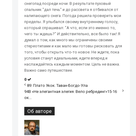
снегопад посреди ночи. В результате пуховый
спальник "дал течь" и до рассвета я отбивался от
налипающего снега. Погода решила проверить мои
пределы. Я улыбался своему внутреннему голосу,
который спрашивал: "А что, если это именно то,
чего ты ждешь?" И действительно, все было так! Я
думал о том, как много мы ограничены своими
стереотипами и как мало мы готовы рисковать для
того, чтобы открыть что-то новое. Не ждите, пока
условия станут идеальными, идите вперед и
наслаждайтесь каждым моментом. Цель не важна.
Важно само путешествие.
0
89: Плато Укок. Таван-Богдо-Ула
94В «Не элегантная элегия. Вело ребрединг»15-16
ок...
Об авторе