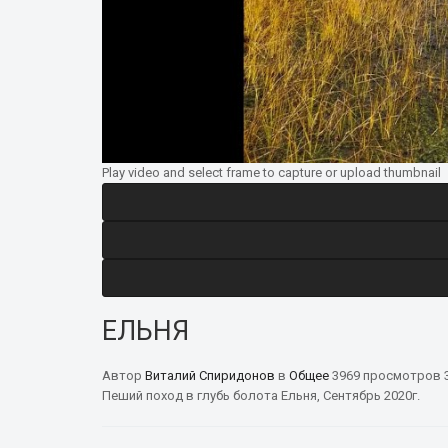
Play video and select frame to capture or upload thumbnail
ЕЛЬНЯ
Автор
Виталий Спиридонов
в
Общее
3969 просмотров
Пеший поход в глубь болота Ельня, Сентябрь 2020г.