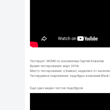
Тестирует: МСМК по альпинизму Сергей Ковалев.
Время тестирования: март 2016г.
Место тестирования: о.Байкал, недалеко от населен
Тестируемое снаряжение: ледобуры компаний Black Diam
Еще одно видео тестов ледобуров