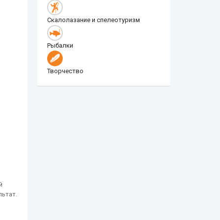
Скалолазание и спелеотуризм
Рыбалки
Творчество
й
льтат.