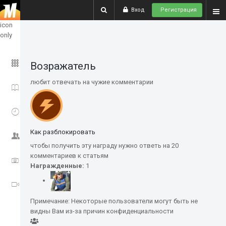
Вход
Регистрация
show
icon
only
ГЛАВНОЕ
Возражатель
любит отвечать на чужие комментарии
ИСТОРИИ
СОБЫТИЯ
Как разблокировать
СООБЩЕСТВО
чтобы получить эту награду нужно ответь на 20
комментариев к статьям
ФОТО
Награжденные:
1
ВИДЕО
Примечание: Некоторые пользователи могут быть не
видны Вам из-за причин конфиденциальности